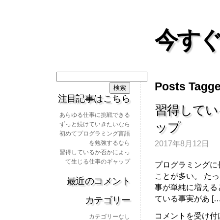
今すぐ
検
Posts Tagg
索:
注目記事はこちら
習得してい
あらゆる仕事に挑戦できる
ップ
ずっと続けていきたいなら
初めてプログラミング言語
2017年8月12日
を勉強するなら
習得しているか否かによっ
て生じる仕事のギャップ
プログラミングに
ことが多い。 た
最近のコメント
事が単純に増える
ている事実があ […
カテゴリー
習
コメントを受け付
カテゴリーなし