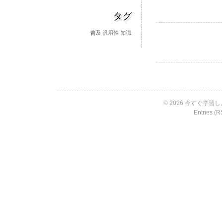
得
し
タグ
て
い
普及
汎用性
知識
る
か
否
か
に
よ
っ
© 2026 今すぐ学習しよ
て
Entries (R
生
じ
る
仕
事
の
ギ
ャ
ッ
プ
は