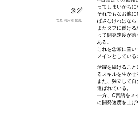
ってしまいがちに
タグ
それでもなお他に
ばさなければなら
普及
汎用性
知識
またタフに働ける
って開発速度が落
ある。
これを念頭に置い
メインとしている
活躍を続けること
るスキルを生かせ
また、独立して自
選ばれている。
一方、C言語をメ
に開発速度を上げ