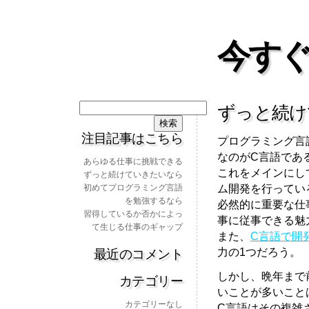
今すぐ
検
ずっと続け
索:
注目記事はこちら
プログラミング言
なのがC言語であ
あらゆる仕事に挑戦できる
これをメインにし
ずっと続けていきたいなら
ム開発を行ってい
初めてプログラミング言語
を勉強するなら
必然的に重要な仕
習得しているか否かによっ
事に従事できる魅
て生じる仕事のギャップ
また、
C言語で開
力の1つだろう。
最近のコメント
しかし、晩年まで
カテゴリー
いことが多いこと
カテゴリーなし
C言語はその複雑